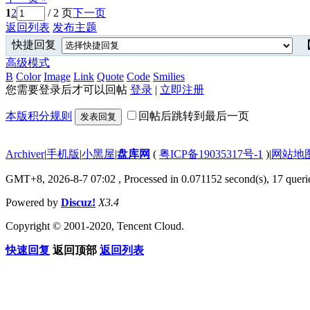
1
2
/ 2 页
下一页
返回列表
发布主题
快捷回复
【
高级模式
B
Color
Image
Link
Quote
Code
Smilies
您需要登录后才可以回帖
登录
|
立即注册
本版积分规则
回帖后跳转到最后一页
发表回复
Archiver
|
手机版
|
小黑屋
|
盘库网
(
粤ICP备19035317号-1
)
|
网站地
GMT+8, 2026-8-7 07:02
, Processed in 0.071152 second(s), 17 querie
Powered by
Discuz!
X3.4
Copyright © 2001-2020, Tencent Cloud.
快速回复
返回顶部
返回列表