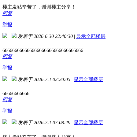
楼主发贴辛苦了，谢谢楼主分享！
回复
举报
发表于 2026-6-30 22:40:30
|
显示全部楼层
666666666666666666666666666666666
回复
举报
发表于 2026-7-1 02:20:05
|
显示全部楼层
66666666666
回复
举报
发表于 2026-7-1 07:08:49
|
显示全部楼层