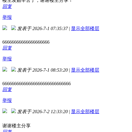
楼主发贴辛苦了，谢谢楼主分享！
回复
举报
发表于 2026-7-1 07:35:37
|
显示全部楼层
66666666666666666666
回复
举报
发表于 2026-7-1 08:53:20
|
显示全部楼层
66666666666666666666666666666
回复
举报
发表于 2026-7-2 12:33:20
|
显示全部楼层
谢谢楼主分享
回复