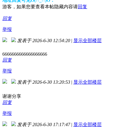
地址回复可见O(∩_∩)O：
游客，如果您要查看本帖隐藏内容请
回复
回复
举报
发表于 2026-6-30 12:54:20
|
显示全部楼层
6666666666666666666
回复
举报
发表于 2026-6-30 13:20:53
|
显示全部楼层
谢谢分享
回复
举报
发表于 2026-6-30 17:17:47
|
显示全部楼层