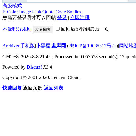
高级模式
B
Color
Image
Link
Quote
Code
Smilies
您需要登录后才可以回帖
登录
|
立即注册
本版积分规则
回帖后跳转到最后一页
发表回复
Archiver
|
手机版
|
小黑屋
|
盘库网
(
粤ICP备19035317号-1
)
|
网站地
GMT+8, 2026-8-8 21:42
, Processed in 0.053578 second(s), 17 querie
Powered by
Discuz!
X3.4
Copyright © 2001-2020, Tencent Cloud.
快速回复
返回顶部
返回列表