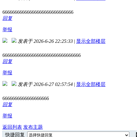
66666666666666666666666666666
回复
举报
发表于 2026-6-26 22:25:33
|
显示全部楼层
66666666666666666666666666666666
回复
举报
发表于 2026-6-27 02:57:54
|
显示全部楼层
6666666666666666666
回复
举报
返回列表
发布主题
快捷回复
【