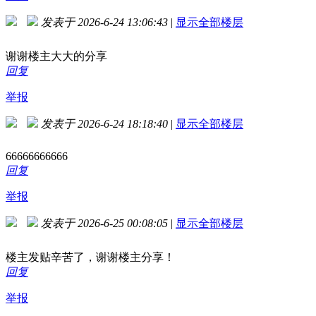
发表于 2026-6-24 13:06:43
|
显示全部楼层
谢谢楼主大大的分享
回复
举报
发表于 2026-6-24 18:18:40
|
显示全部楼层
66666666666
回复
举报
发表于 2026-6-25 00:08:05
|
显示全部楼层
楼主发贴辛苦了，谢谢楼主分享！
回复
举报