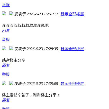
举报
发表于 2026-6-23 16:51:17
|
显示全部楼层
叔叔叔叔叔叔叔叔叔叔说呢
回复
举报
发表于 2026-6-23 17:28:35
|
显示全部楼层
感谢楼主分享
回复
举报
发表于 2026-6-23 17:38:08
|
显示全部楼层
楼主发贴辛苦了，谢谢楼主分享！
回复