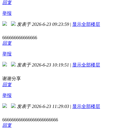
回复
举报
发表于 2026-6-23 09:23:59
|
显示全部楼层
666666666666666
回复
举报
发表于 2026-6-23 10:19:51
|
显示全部楼层
谢谢分享
回复
举报
发表于 2026-6-23 11:29:03
|
显示全部楼层
666666666666666666666666
回复