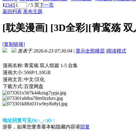
1
2
3
4
5
/ 5 页
下一页
返回列表
发布主题
[耽美漫画]
[3D全彩][青鸾殇 双人组篇
[复制链接]
发表于 2026-6-23 07:36:04
|
显示全部楼层
|
阅读模式
漫画名称:
青鸾殇 双人组篇 1-5 合集
漫画大小:
506P/1.10GB
漫画文言:
中文/汉化
下载方式:
百度网盘
地址回复可见O(∩_∩)O：
游客，如果您要查看本帖隐藏内容请
回复