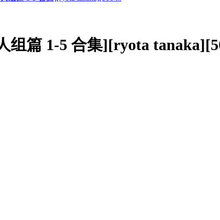
 1-5 合集][ryota tanaka][