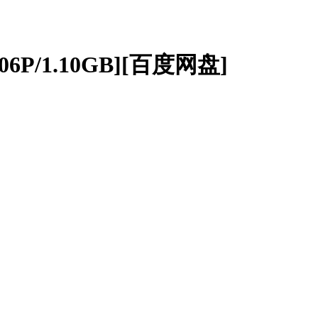
506P/1.10GB][百度网盘]