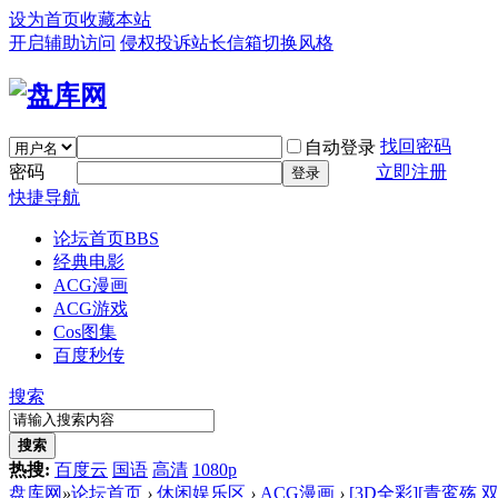
设为首页
收藏本站
开启辅助访问
侵权投诉
站长信箱
切换风格
找回密码
自动登录
密码
立即注册
登录
快捷导航
论坛首页
BBS
经典电影
ACG漫画
ACG游戏
Cos图集
百度秒传
搜索
搜索
热搜:
百度云
国语
高清
1080p
盘库网
»
论坛首页
›
休闲娱乐区
›
ACG漫画
›
[3D全彩][青鸾殇 双人组篇