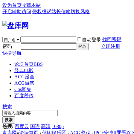
设为首页
收藏本站
开启辅助访问
侵权投诉
站长信箱
切换风格
找回密码
自动登录
密码
立即注册
登录
快捷导航
论坛首页
BBS
经典电影
ACG漫画
ACG游戏
Cos图集
百度秒传
搜索
搜索
热搜:
百度云
国语
高清
1080p
盘库网
»
论坛首页
›
休闲娱乐区
›
ACG游戏
›
[PC+安卓][罪恶谷 Sinf