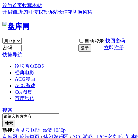
设为首页
收藏本站
开启辅助访问
侵权投诉
站长信箱
切换风格
找回密码
自动登录
密码
立即注册
登录
快捷导航
论坛首页
BBS
经典电影
ACG漫画
ACG游戏
Cos图集
百度秒传
搜索
搜索
热搜:
百度云
国语
高清
1080p
盘库网
»
论坛首页
›
休闲娱乐区
›
ACG游戏
›
[PC+安卓][伊芙琳的扶她之