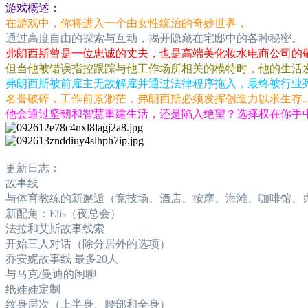
游戏概述：
在游戏中，你将进入一个由女性统治的奇妙世界，
通过高度自由的探索与互动，揭开隐藏在宅邸中的各种秘密。
弗朗西斯曾是一位忠诚的丈夫，也是高端美化妆水电商公司的
但当他被错误指控跟踪与他工作场所相关的模特时，他的生活
弗朗西斯被前雇主无故解雇并通过法律程序拖入，最终被行业
名誉破碎，工作前景渺茫，弗朗西斯必须发挥创造力以求生存...
他会通过坚韧和智慧重建生活，还是陷入绝望？选择权在你手
更新日志：
故事线
与体育教练的新邂逅（竞技场、酒店、按摩、海滩、咖啡馆、
新配角：Elis（夜总会）
法拉和艾斯故事线索
开始三人对话（除分居外的选项）
乔安妮故事线 最多20人
与马克/曼迪的闲聊
纸娃娃定制
纹身层次（上半身、腰部和全身）