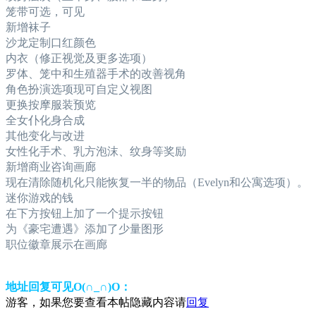
笼带可选，可见
新增袜子
沙龙定制口红颜色
内衣（修正视觉及更多选项）
罗体、笼中和生殖器手术的改善视角
角色扮演选项现可自定义视图
更换按摩服装预览
全女仆化身合成
其他变化与改进
女性化手术、乳方泡沫、纹身等奖励
新增商业咨询画廊
现在清除随机化只能恢复一半的物品（Evelyn和公寓选项）。
迷你游戏的钱
在下方按钮上加了一个提示按钮
为《豪宅遭遇》添加了少量图形
职位徽章展示在画廊
地址回复可见O(∩_∩)O：
游客，如果您要查看本帖隐藏内容请
回复