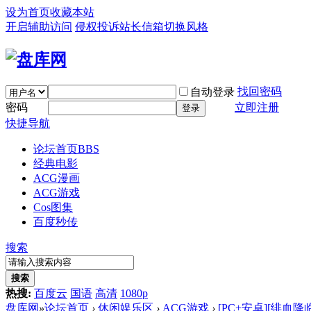
设为首页
收藏本站
开启辅助访问
侵权投诉
站长信箱
切换风格
找回密码
自动登录
密码
立即注册
登录
快捷导航
论坛首页
BBS
经典电影
ACG漫画
ACG游戏
Cos图集
百度秒传
搜索
搜索
热搜:
百度云
国语
高清
1080p
盘库网
»
论坛首页
›
休闲娱乐区
›
ACG游戏
›
[PC+安卓][绯血降临 T