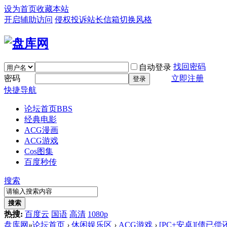
设为首页
收藏本站
开启辅助访问
侵权投诉
站长信箱
切换风格
找回密码
自动登录
密码
立即注册
登录
快捷导航
论坛首页
BBS
经典电影
ACG漫画
ACG游戏
Cos图集
百度秒传
搜索
搜索
热搜:
百度云
国语
高清
1080p
盘库网
»
论坛首页
›
休闲娱乐区
›
ACG游戏
›
[PC+安卓][债已偿还 A