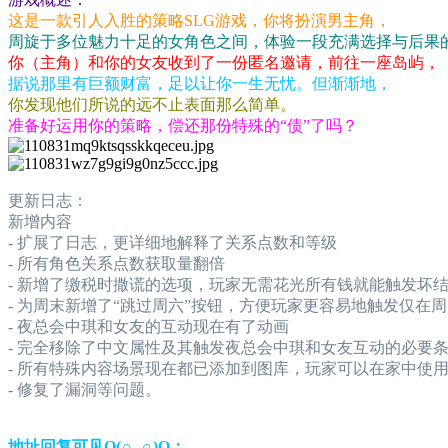
这是一款引人入胜的策略SLG游戏，你将扮演男主角，
周旋于多位魅力十足的女角色之间，体验一段充满选择与后果
你（主角）和你的女友收到了一份匿名邀请，前往一座岛屿，
据说那里有巨额财富，足以让你一生无忧。但渐渐地，
你发现他们所说的远不止表面那么简单。
准备好运用你的策略，偿还那份特殊的“债”了吗？
更新日志：
新增内容
- 扩展了日志，更详细地解释了关系点数和等级
- 所有角色关系点数获取量翻倍
- 新增了缴税时撒谎的选项，玩家无需花光所有钱就能触发坏
- 为周末新增了“跳过周六”按钮，方便玩家更容易地触发仅在
- 夜总会中琪和女友的互动现在有了动画
- 完全移除了中文属性及其触发夜总会中琪和女友互动的必要
- 所有特殊内容场景现在都已添加到图库，玩家可以在家中使
- 修复了漏洞等问题。
地址回复可见O(∩_∩)O：