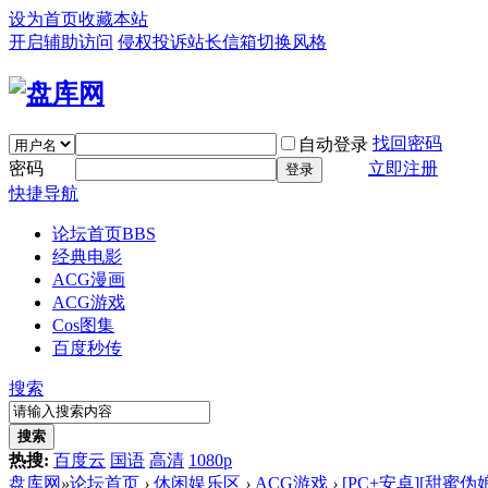
设为首页
收藏本站
开启辅助访问
侵权投诉
站长信箱
切换风格
找回密码
自动登录
密码
立即注册
登录
快捷导航
论坛首页
BBS
经典电影
ACG漫画
ACG游戏
Cos图集
百度秒传
搜索
搜索
热搜:
百度云
国语
高清
1080p
盘库网
»
论坛首页
›
休闲娱乐区
›
ACG游戏
›
[PC+安卓][甜蜜伪娘咖啡馆