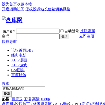
设为首页
收藏本站
开启辅助访问
侵权投诉
站长信箱
切换风格
找回密码
自动登录
密码
立即注册
登录
快捷导航
论坛首页
BBS
经典电影
ACG漫画
ACG游戏
Cos图集
百度秒传
搜索
搜索
热搜:
百度云
国语
高清
1080p
盘库网
»
论坛首页
›
休闲娱乐区
›
ACG游戏
›
[PC+安卓][战利品猎人 