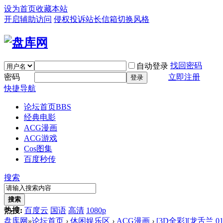
设为首页
收藏本站
开启辅助访问
侵权投诉
站长信箱
切换风格
找回密码
自动登录
密码
立即注册
登录
快捷导航
论坛首页
BBS
经典电影
ACG漫画
ACG游戏
Cos图集
百度秒传
搜索
搜索
热搜:
百度云
国语
高清
1080p
盘库网
»
论坛首页
›
休闲娱乐区
›
ACG漫画
›
[3D全彩][龙舌兰 01-