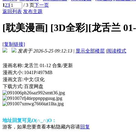
1
2
3
/ 3 页
下一页
返回列表
发布主题
[耽美漫画]
[3D全彩][龙舌兰 01
[复制链接]
发表于 2026-5-25 09:12:13
|
显示全部楼层
|
阅读模式
漫画名称:
龙舌兰 01-12 合集/更新
漫画大小:
1041P/497MB
漫画文言:
中文/汉化
下载方式:
百度网盘
地址回复可见O(∩_∩)O：
游客，如果您要查看本帖隐藏内容请
回复