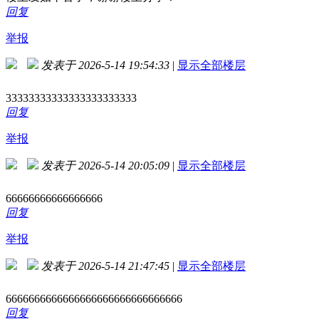
回复
举报
发表于 2026-5-14 19:54:33
|
显示全部楼层
33333333333333333333333
回复
举报
发表于 2026-5-14 20:05:09
|
显示全部楼层
66666666666666666
回复
举报
发表于 2026-5-14 21:47:45
|
显示全部楼层
6666666666666666666666666666666
回复