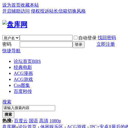
设为首页
收藏本站
开启辅助访问
侵权投诉
站长信箱
切换风格
找回密码
自动登录
密码
立即注册
登录
快捷导航
论坛首页
BBS
经典电影
ACG漫画
ACG游戏
Cos图集
百度秒传
搜索
搜索
热搜:
百度云
国语
高清
1080p
盘库网
»
论坛首页
›
休闲娱乐区
›
ACG游戏
›
[PC+安卓][最后的收获 L