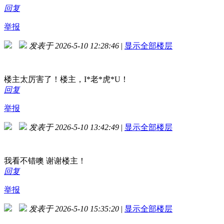
回复
举报
发表于 2026-5-10 12:28:46
|
显示全部楼层
楼主太厉害了！楼主，I*老*虎*U！
回复
举报
发表于 2026-5-10 13:42:49
|
显示全部楼层
我看不错噢 谢谢楼主！
回复
举报
发表于 2026-5-10 15:35:20
|
显示全部楼层