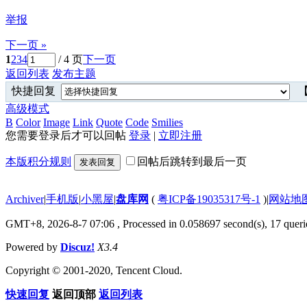
举报
下一页 »
1
2
3
4
/ 4 页
下一页
返回列表
发布主题
快捷回复
【
高级模式
B
Color
Image
Link
Quote
Code
Smilies
您需要登录后才可以回帖
登录
|
立即注册
本版积分规则
回帖后跳转到最后一页
发表回复
Archiver
|
手机版
|
小黑屋
|
盘库网
(
粤ICP备19035317号-1
)
|
网站地
GMT+8, 2026-8-7 07:06
, Processed in 0.058697 second(s), 17 querie
Powered by
Discuz!
X3.4
Copyright © 2001-2020, Tencent Cloud.
快速回复
返回顶部
返回列表