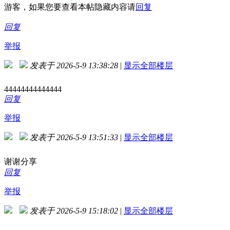
游客，如果您要查看本帖隐藏内容请
回复
回复
举报
发表于 2026-5-9 13:38:28
|
显示全部楼层
44444444444444
回复
举报
发表于 2026-5-9 13:51:33
|
显示全部楼层
谢谢分享
回复
举报
发表于 2026-5-9 15:18:02
|
显示全部楼层