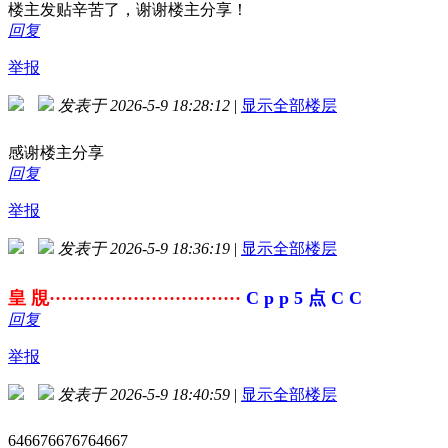
楼主发贴辛苦了，谢谢楼主分享！
回复
举报
发表于 2026-5-9 18:28:12
|
显示全部楼层
感谢楼主分享
回复
举报
发表于 2026-5-9 18:36:19
|
显示全部楼层
皇 覑································
C p p 5 点 C C
回复
举报
发表于 2026-5-9 18:40:59
|
显示全部楼层
646676676764667