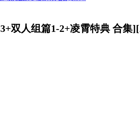
23+双人组篇1-2+凌霄特典 合集][26