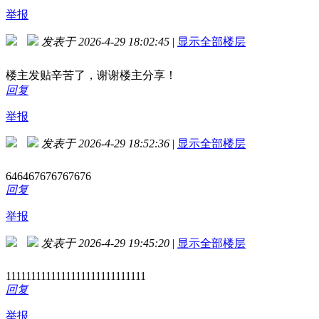
举报
发表于 2026-4-29 18:02:45
|
显示全部楼层
楼主发贴辛苦了，谢谢楼主分享！
回复
举报
发表于 2026-4-29 18:52:36
|
显示全部楼层
646467676767676
回复
举报
发表于 2026-4-29 19:45:20
|
显示全部楼层
1111111111111111111111111111
回复
举报