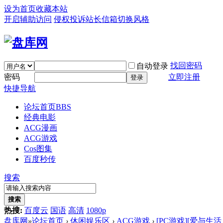
设为首页
收藏本站
开启辅助访问
侵权投诉
站长信箱
切换风格
找回密码
自动登录
密码
立即注册
登录
快捷导航
论坛首页
BBS
经典电影
ACG漫画
ACG游戏
Cos图集
百度秒传
搜索
搜索
热搜:
百度云
国语
高清
1080p
盘库网
»
论坛首页
›
休闲娱乐区
›
ACG游戏
›
[PC游戏][爱与生活：幸福学