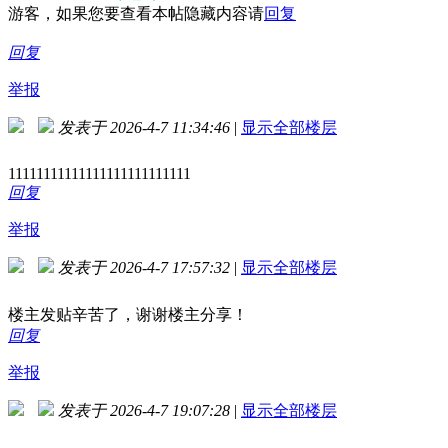
游客，如果您要查看本帖隐藏内容请
回复
回复
举报
发表于 2026-4-7 11:34:46
|
显示全部楼层
11111111111111111111111111
回复
举报
发表于 2026-4-7 17:57:32
|
显示全部楼层
楼主发贴辛苦了，谢谢楼主分享！
回复
举报
发表于 2026-4-7 19:07:28
|
显示全部楼层