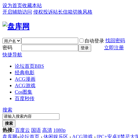
设为首页
收藏本站
开启辅助访问
侵权投诉
站长信箱
切换风格
找回密码
自动登录
密码
立即注册
登录
快捷导航
论坛首页
BBS
经典电影
ACG漫画
ACG游戏
Cos图集
百度秒传
搜索
搜索
热搜:
百度云
国语
高清
1080p
盘库网
»
论坛首页
›
休闲娱乐区
›
ACG游戏
›
[PC+安卓][禁忌大学 Tab