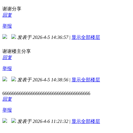
谢谢分享
回复
举报
发表于 2026-4-5 14:36:57
|
显示全部楼层
谢谢楼主分享
回复
举报
发表于 2026-4-5 14:38:56
|
显示全部楼层
6666666666666666666666666666666666666
回复
举报
发表于 2026-4-6 11:21:32
|
显示全部楼层