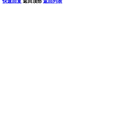
快速回复
返回顶部
返回列表