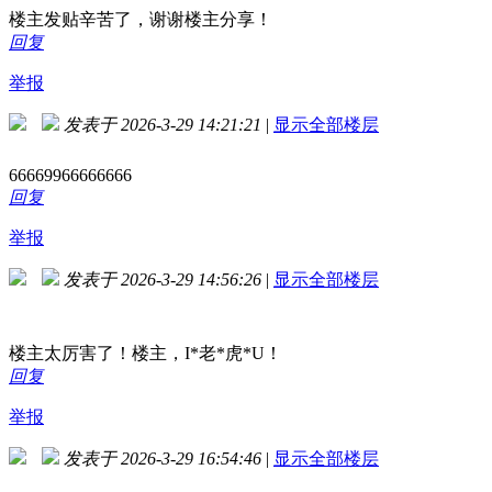
楼主发贴辛苦了，谢谢楼主分享！
回复
举报
发表于 2026-3-29 14:21:21
|
显示全部楼层
66669966666666
回复
举报
发表于 2026-3-29 14:56:26
|
显示全部楼层
楼主太厉害了！楼主，I*老*虎*U！
回复
举报
发表于 2026-3-29 16:54:46
|
显示全部楼层