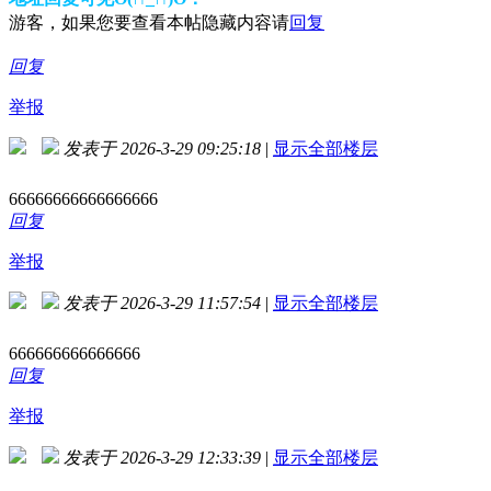
游客，如果您要查看本帖隐藏内容请
回复
回复
举报
发表于 2026-3-29 09:25:18
|
显示全部楼层
66666666666666666
回复
举报
发表于 2026-3-29 11:57:54
|
显示全部楼层
666666666666666
回复
举报
发表于 2026-3-29 12:33:39
|
显示全部楼层