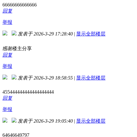
66666666666666
回复
举报
发表于 2026-3-29 17:28:40
|
显示全部楼层
感谢楼主分享
回复
举报
发表于 2026-3-29 18:58:55
|
显示全部楼层
455444444444444444444
回复
举报
发表于 2026-3-29 19:05:40
|
显示全部楼层
64646649797