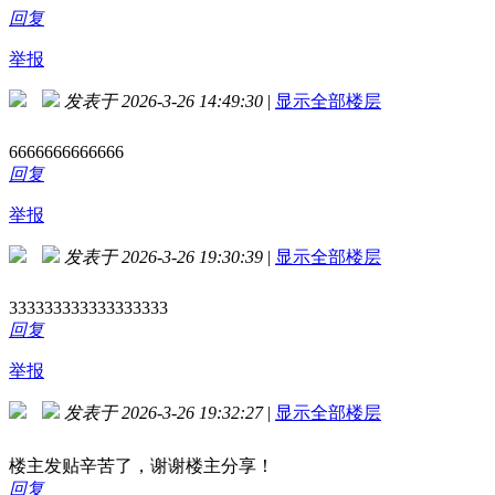
回复
举报
发表于 2026-3-26 14:49:30
|
显示全部楼层
6666666666666
回复
举报
发表于 2026-3-26 19:30:39
|
显示全部楼层
333333333333333333
回复
举报
发表于 2026-3-26 19:32:27
|
显示全部楼层
楼主发贴辛苦了，谢谢楼主分享！
回复