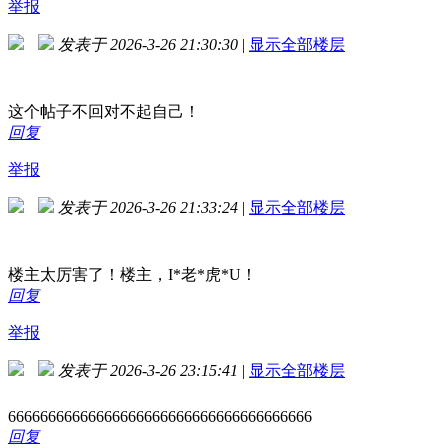
举报
发表于 2026-3-26 21:30:30
|
显示全部楼层
这个帖子不回对不起自己！
回复
举报
发表于 2026-3-26 21:33:24
|
显示全部楼层
楼主太厉害了！楼主，I*老*虎*U！
回复
举报
发表于 2026-3-26 23:15:41
|
显示全部楼层
66666666666666666666666666666666666666
回复