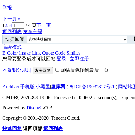
举报
下一页 »
1
2
3
4
/ 4 页
下一页
返回列表
发布主题
快捷回复
【
高级模式
B
Color
Image
Link
Quote
Code
Smilies
您需要登录后才可以回帖
登录
|
立即注册
本版积分规则
回帖后跳转到最后一页
发表回复
Archiver
|
手机版
|
小黑屋
|
盘库网
(
粤ICP备19035317号-1
)
|
网站地
GMT+8, 2026-8-9 19:06
, Processed in 0.060251 second(s), 17 querie
Powered by
Discuz!
X3.4
Copyright © 2001-2020, Tencent Cloud.
快速回复
返回顶部
返回列表