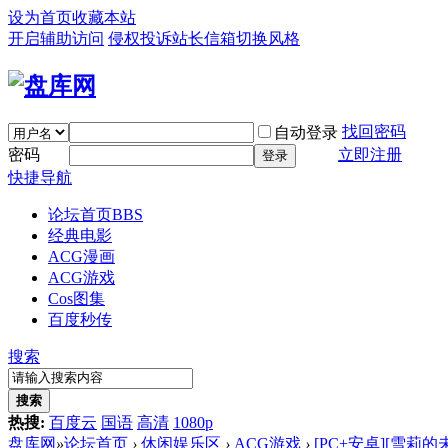
设为首页
收藏本站
开启辅助访问
侵权投诉
站长信箱
切换风格
找回密码
自动登录
密码
立即注册
登录
快捷导航
论坛首页
BBS
经典电影
ACG漫画
ACG游戏
Cos图集
百度秒传
搜索
搜索
热搜:
百度云
国语
高清
1080p
盘库网
»
论坛首页
›
休闲娱乐区
›
ACG游戏
›
[PC+安卓][雪莉的未来往事 