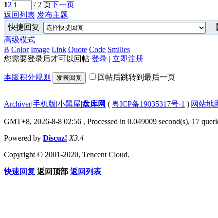
1
2
/ 2 页
下一页
返回列表
发布主题
快捷回复
【
高级模式
B
Color
Image
Link
Quote
Code
Smilies
您需要登录后才可以回帖
登录
|
立即注册
本版积分规则
回帖后跳转到最后一页
发表回复
Archiver
|
手机版
|
小黑屋
|
盘库网
(
粤ICP备19035317号-1
)
|
网站地
GMT+8, 2026-8-8 02:56
, Processed in 0.049009 second(s), 17 querie
Powered by
Discuz!
X3.4
Copyright © 2001-2020, Tencent Cloud.
快速回复
返回顶部
返回列表