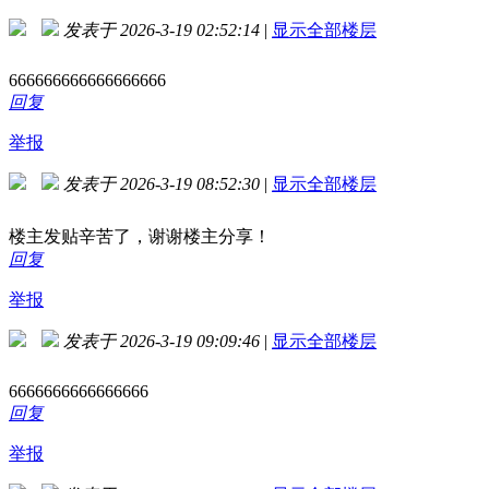
发表于 2026-3-19 02:52:14
|
显示全部楼层
666666666666666666
回复
举报
发表于 2026-3-19 08:52:30
|
显示全部楼层
楼主发贴辛苦了，谢谢楼主分享！
回复
举报
发表于 2026-3-19 09:09:46
|
显示全部楼层
6666666666666666
回复
举报