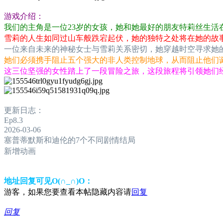
游戏介绍：
我们的主角是一位23岁的女孩，她和她最好的朋友特莉丝生活在
雪莉的人生如同过山车般跌宕起伏，她的独特之处将在她的故
一位来自未来的神秘女士与雪莉关系密切，她穿越时空寻求她
她们必须携手阻止五个强大的非人类控制地球，从而阻止他们
这三位坚强的女性踏上了一段冒险之旅，这段旅程将引领她们
更新日志：
Ep8.3
2026-03-06
塞普蒂默斯和迪伦的7个不同剧情结局
新增动画
地址回复可见O(∩_∩)O：
游客，如果您要查看本帖隐藏内容请
回复
回复