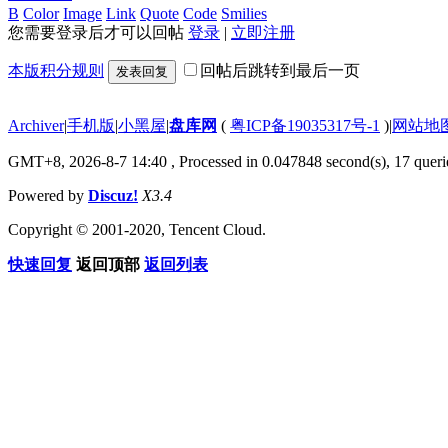
B
Color
Image
Link
Quote
Code
Smilies
您需要登录后才可以回帖
登录
|
立即注册
本版积分规则
回帖后跳转到最后一页
发表回复
Archiver
|
手机版
|
小黑屋
|
盘库网
(
粤ICP备19035317号-1
)
|
网站地
GMT+8, 2026-8-7 14:40
, Processed in 0.047848 second(s), 17 querie
Powered by
Discuz!
X3.4
Copyright © 2001-2020, Tencent Cloud.
快速回复
返回顶部
返回列表