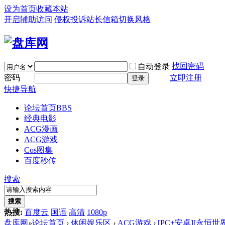
设为首页
收藏本站
开启辅助访问
侵权投诉
站长信箱
切换风格
找回密码
自动登录
密码
立即注册
登录
快捷导航
论坛首页
BBS
经典电影
ACG漫画
ACG游戏
Cos图集
百度秒传
搜索
搜索
热搜:
百度云
国语
高清
1080p
盘库网
»
论坛首页
›
休闲娱乐区
›
ACG游戏
›
[PC+安卓][永恒世界 E