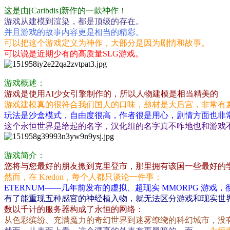
这是由[Caribdis]新作的一款神作！
游戏从建模到渲染，都是顶级的存在。
并且游戏的故事内容更是相当的精彩。
可以把这个游戏定义为神作，大部分是因为剧情和故事。
可以说是近期少有的高质量SLG游戏。
游戏概述：
游戏是使用AI少女引擎制作的，所以人物建模是相当精美的
游戏建模真的很符合我们国人的口味，题材是大后宫，非常有
玩法是沙盒模式，自由度很高，作者很是用心，剧情方面也非
这个永恒世界是给起的名字，汉化组的名字真不咋地也和游戏
游戏简介：
您将与您最好的朋友搬到克里登市，那里拥有该国一些最好的
然而，在 Kredon，每个人都只谈论一件事：
ETERNUM——几年前发布的虚拟、超现实 MMORPG 游戏
有了能重现五种感官的神经植入物，就无法区分游戏和现实世
数以千计的服务器构成了永恒的网络：
从色彩缤纷、充满魔力的奇幻世界到迷雾缭绕的科幻城市，没