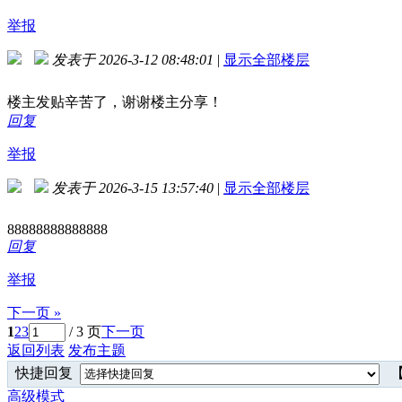
举报
发表于 2026-3-12 08:48:01
|
显示全部楼层
楼主发贴辛苦了，谢谢楼主分享！
回复
举报
发表于 2026-3-15 13:57:40
|
显示全部楼层
88888888888888
回复
举报
下一页 »
1
2
3
/ 3 页
下一页
返回列表
发布主题
快捷回复
【
高级模式