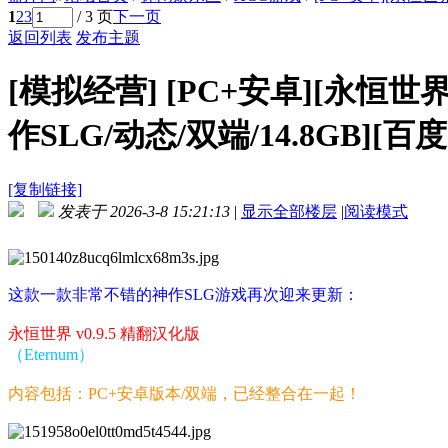
1
2
3
/ 3 页
下一页
返回列表
发布主题
[模拟经营]
[PC+安卓][永恒世界 
作SLG/动态/双端/14.8GB][百
[复制链接]
发表于 2026-3-8 15:21:13
|
显示全部楼层
|
阅读模式
这款一款非常不错的神作SLG游戏再次迎来更新：
永恒世界 v0.9.5 精翻汉化版
（Eternum）
内容包括：PC+安卓版本/双端，已经整合在一起！