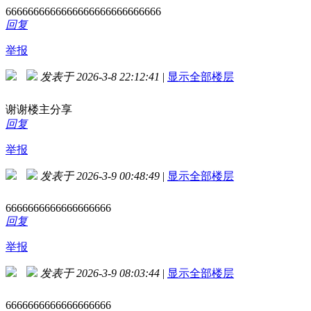
6666666666666666666666666666
回复
举报
发表于 2026-3-8 22:12:41
|
显示全部楼层
谢谢楼主分享
回复
举报
发表于 2026-3-9 00:48:49
|
显示全部楼层
6666666666666666666
回复
举报
发表于 2026-3-9 08:03:44
|
显示全部楼层
6666666666666666666