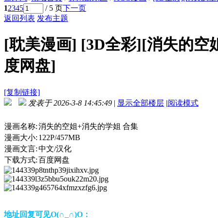
1
2
3
4
5
/ 5 页
下一页
返回列表
发布主题
[耽美漫画]
[3D全彩][消失的空姐
度网盘]
[复制链接]
发表于 2026-3-8 14:45:49
|
显示全部楼层
|
阅读模式
漫画名称:
消失的空姐+消失的学姐 合集
漫画大小:
122P/457MB
漫画文言:
中文/汉化
下载方式:
百度网盘
地址回复可见O(∩_∩)O：