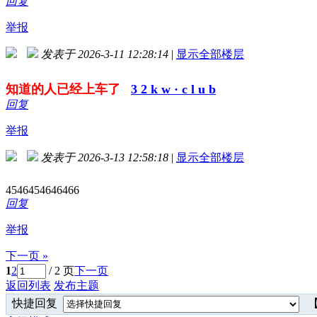
回复
举报
发表于 2026-3-11 12:28:14
|
显示全部楼层
知道的人已经上车了
3 2 k w · c l u b
回复
举报
发表于 2026-3-13 12:58:18
|
显示全部楼层
4546454646466
回复
举报
下一页 »
1
2
/ 2 页
下一页
返回列表
发布主题
快捷回复
【