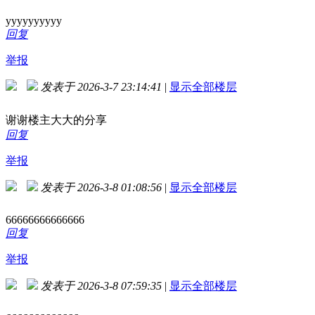
yyyyyyyyyy
回复
举报
发表于 2026-3-7 23:14:41
|
显示全部楼层
谢谢楼主大大的分享
回复
举报
发表于 2026-3-8 01:08:56
|
显示全部楼层
66666666666666
回复
举报
发表于 2026-3-8 07:59:35
|
显示全部楼层