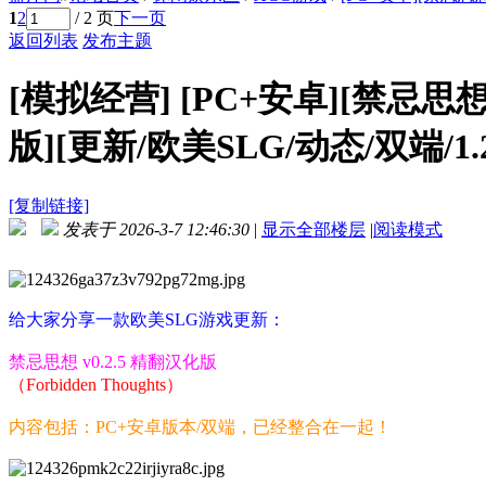
1
2
/ 2 页
下一页
返回列表
发布主题
[模拟经营]
[PC+安卓][禁忌思想 Fo
版][更新/欧美SLG/动态/双端/1.
[复制链接]
发表于 2026-3-7 12:46:30
|
显示全部楼层
|
阅读模式
给大家分享一款欧美SLG游戏更新：
禁忌思想 v0.2.5 精翻汉化版
（Forbidden Thoughts）
内容包括：PC+安卓版本/双端，已经整合在一起！