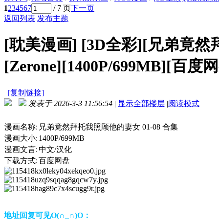
1
2
3
4
5
6
7
/ 7 页
下一页
返回列表
发布主题
[耽美漫画]
[3D全彩][兄弟竟然
[Zerone][1400P/699MB][百度
[复制链接]
发表于 2026-3-3 11:56:54
|
显示全部楼层
|
阅读模式
漫画名称:
兄弟竟然拜托我照顾他的妻女 01-08 合集
漫画大小:
1400P/699MB
漫画文言:
中文/汉化
下载方式:
百度网盘
地址回复可见O(∩_∩)O：