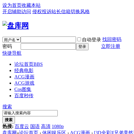
设为首页
收藏本站
开启辅助访问
侵权投诉
站长信箱
切换风格
找回密码
自动登录
密码
立即注册
登录
快捷导航
论坛首页
BBS
经典电影
ACG漫画
ACG游戏
Cos图集
百度秒传
搜索
搜索
热搜:
百度云
国语
高清
1080p
盘库网
»
论坛首页
›
休闲娱乐区
›
ACG漫画
›
[3D全彩][兄弟竟然拜