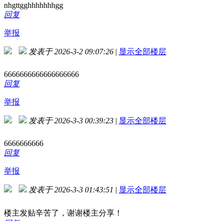
nhgttgghhhhhhhgg
回复
举报
发表于 2026-3-2 09:07:26
|
显示全部楼层
6666666666666666666
回复
举报
发表于 2026-3-3 00:39:23
|
显示全部楼层
6666666666
回复
举报
发表于 2026-3-3 01:43:51
|
显示全部楼层
楼主发贴辛苦了，谢谢楼主分享！