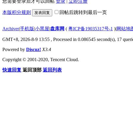
您需要登录后才可以回帖
登录
|
立即注册
本版积分规则
回帖后跳转到最后一页
发表回复
Archiver
|
手机版
|
小黑屋
|
盘库网
(
粤ICP备19035317号-1
)
|
网站地
GMT+8, 2026-8-9 13:55
, Processed in 0.086545 second(s), 17 querie
Powered by
Discuz!
X3.4
Copyright © 2001-2020, Tencent Cloud.
快速回复
返回顶部
返回列表