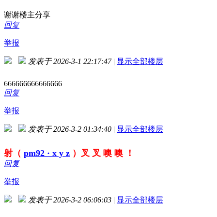
谢谢楼主分享
回复
举报
发表于 2026-3-1 22:17:47
|
显示全部楼层
666666666666666
回复
举报
发表于 2026-3-2 01:34:40
|
显示全部楼层
射（
pm92 · x y z
）叉 叉 噢 噢 ！
回复
举报
发表于 2026-3-2 06:06:03
|
显示全部楼层