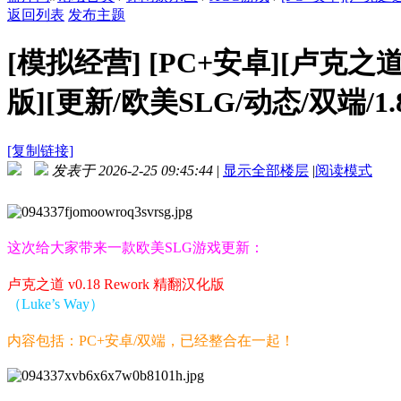
返回列表
发布主题
[模拟经营]
[PC+安卓][卢克之道 L
版][更新/欧美SLG/动态/双端/1.
[复制链接]
发表于 2026-2-25 09:45:44
|
显示全部楼层
|
阅读模式
这次给大家带来一款欧美SLG游戏更新：
卢克之道 v0.18 Rework 精翻汉化版
（Luke’s Way）
内容包括：PC+安卓/双端，已经整合在一起！