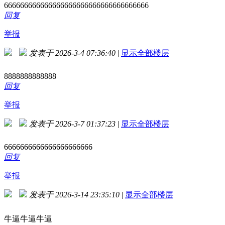
666666666666666666666666666666666666
回复
举报
发表于 2026-3-4 07:36:40
|
显示全部楼层
8888888888888
回复
举报
发表于 2026-3-7 01:37:23
|
显示全部楼层
6666666666666666666666
回复
举报
发表于 2026-3-14 23:35:10
|
显示全部楼层
牛逼牛逼牛逼