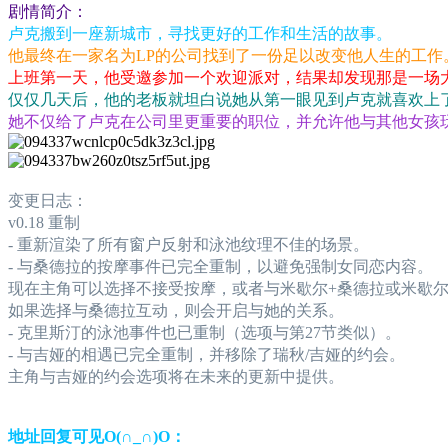
剧情简介：
卢克搬到一座新城市，寻找更好的工作和生活的故事。
他最终在一家名为LP的公司找到了一份足以改变他人生的工作
上班第一天，他受邀参加一个欢迎派对，结果却发现那是一场
仅仅几天后，他的老板就坦白说她从第一眼见到卢克就喜欢上
她不仅给了卢克在公司里更重要的职位，并允许他与其他女孩
变更日志：
v0.18 重制
- 重新渲染了所有窗户反射和泳池纹理不佳的场景。
- 与桑德拉的按摩事件已完全重制，以避免强制女同恋内容。
现在主角可以选择不接受按摩，或者与米歇尔+桑德拉或米歇尔
如果选择与桑德拉互动，则会开启与她的关系。
- 克里斯汀的泳池事件也已重制（选项与第27节类似）。
- 与吉娅的相遇已完全重制，并移除了瑞秋/吉娅的约会。
主角与吉娅的约会选项将在未来的更新中提供。
地址回复可见O(∩_∩)O：