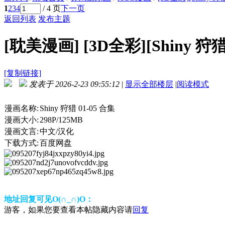
1
2
3
4
/ 4 页
下一页
返回列表
发布主题
[耽美漫画]
[3D全彩][Shiny 狩猎
[复制链接]
发表于 2026-2-23 09:55:12
|
显示全部楼层
|
阅读模式
漫画名称:
Shiny 狩猎 01-05 合集
漫画大小:
298P/125MB
漫画文言:
中文/汉化
下载方式:
百度网盘
地址回复可见O(∩_∩)O：
游客，如果您要查看本帖隐藏内容请
回复