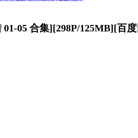
 01-05 合集][298P/125MB][百