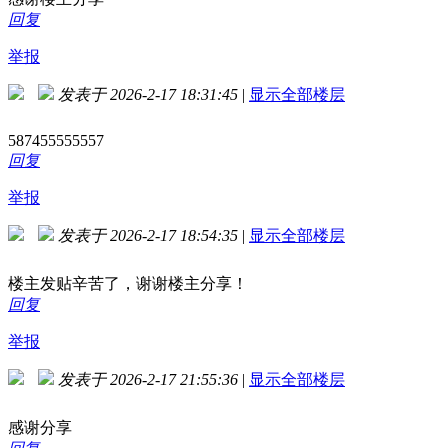
回复
举报
发表于 2026-2-17 18:31:45
|
显示全部楼层
587455555557
回复
举报
发表于 2026-2-17 18:54:35
|
显示全部楼层
楼主发贴辛苦了，谢谢楼主分享！
回复
举报
发表于 2026-2-17 21:55:36
|
显示全部楼层
感谢分享