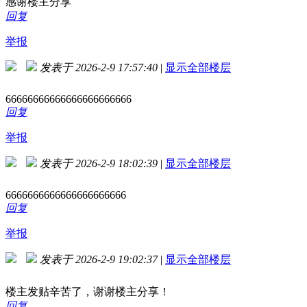
感谢楼主分享
回复
举报
发表于 2026-2-9 17:57:40
|
显示全部楼层
66666666666666666666666
回复
举报
发表于 2026-2-9 18:02:39
|
显示全部楼层
6666666666666666666666
回复
举报
发表于 2026-2-9 19:02:37
|
显示全部楼层
楼主发贴辛苦了，谢谢楼主分享！
回复