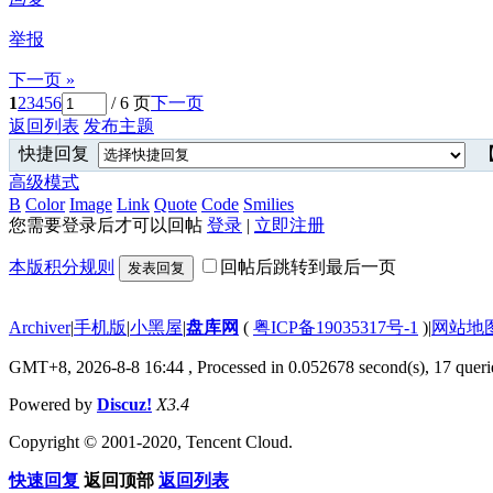
举报
下一页 »
1
2
3
4
5
6
/ 6 页
下一页
返回列表
发布主题
快捷回复
【
高级模式
B
Color
Image
Link
Quote
Code
Smilies
您需要登录后才可以回帖
登录
|
立即注册
本版积分规则
回帖后跳转到最后一页
发表回复
Archiver
|
手机版
|
小黑屋
|
盘库网
(
粤ICP备19035317号-1
)
|
网站地
GMT+8, 2026-8-8 16:44
, Processed in 0.052678 second(s), 17 querie
Powered by
Discuz!
X3.4
Copyright © 2001-2020, Tencent Cloud.
快速回复
返回顶部
返回列表