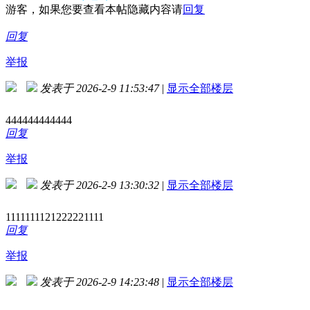
游客，如果您要查看本帖隐藏内容请
回复
回复
举报
发表于 2026-2-9 11:53:47
|
显示全部楼层
444444444444
回复
举报
发表于 2026-2-9 13:30:32
|
显示全部楼层
1111111121222221111
回复
举报
发表于 2026-2-9 14:23:48
|
显示全部楼层