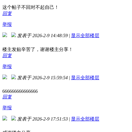
这个帖子不回对不起自己！
回复
举报
发表于 2026-2-9 14:48:59
|
显示全部楼层
楼主发贴辛苦了，谢谢楼主分享！
回复
举报
发表于 2026-2-9 15:59:54
|
显示全部楼层
666666666666666
回复
举报
发表于 2026-2-9 17:51:53
|
显示全部楼层