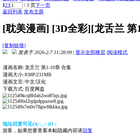
1
2
3
/ 3 页
下一页
返回列表
发布主题
[耽美漫画]
[3D全彩][龙舌兰 第1
[复制链接]
发表于 2026-2-7 11:28:09
|
显示全部楼层
|
阅读模式
漫画名称:
龙舌兰 第1-10章 合集
漫画大小:
838P/231MB
漫画文言:
中文/汉化
下载方式:
百度网盘
地址回复可见O(∩_∩)O：
游客，如果您要查看本帖隐藏内容请
回复