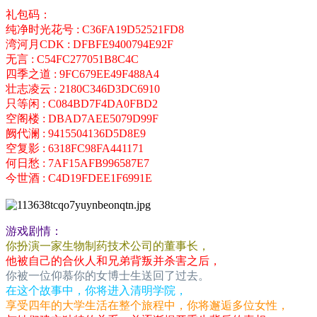
礼包码：
纯净时光花号 : C36FA19D52521FD8
湾河月CDK : DFBFE9400794E92F
无言 : C54FC277051B8C4C
四季之道 : 9FC679EE49F488A4
壮志凌云 : 2180C346D3DC6910
只等闲 : C084BD7F4DA0FBD2
空阁楼 : DBAD7AEE5079D99F
阙代澜 : 9415504136D5D8E9
空复影 : 6318FC98FA441171
何日愁 : 7AF15AFB996587E7
今世酒 : C4D19FDEE1F6991E
游戏剧情：
你扮演一家生物制药技术公司的董事长，
他被自己的合伙人和兄弟背叛并杀害之后，
你被一位仰慕你的女博士生送回了过去。
在这个故事中，你将进入清明学院，
享受四年的大学生活在整个旅程中，你将邂逅多位女性，