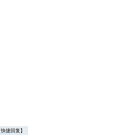
快捷回复】