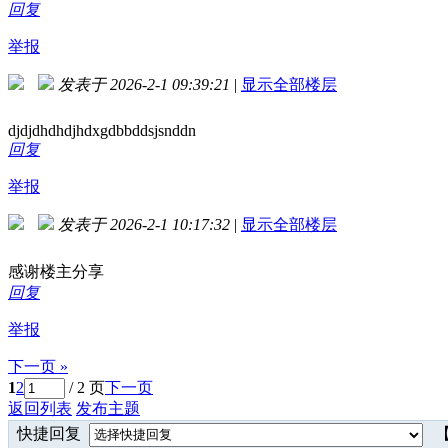
回复
举报
发表于 2026-2-1 09:39:21
|
显示全部楼层
djdjdhdhdjhdxgdbbddsjsnddn
回复
举报
发表于 2026-2-1 10:17:32
|
显示全部楼层
感谢楼主分享
回复
举报
下一页 »
1
2
/ 2 页
下一页
返回列表
发布主题
快捷回复
【