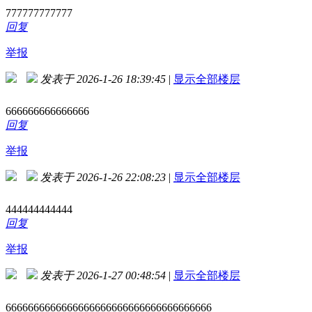
777777777777
回复
举报
发表于 2026-1-26 18:39:45
|
显示全部楼层
666666666666666
回复
举报
发表于 2026-1-26 22:08:23
|
显示全部楼层
444444444444
回复
举报
发表于 2026-1-27 00:48:54
|
显示全部楼层
6666666666666666666666666666666666666