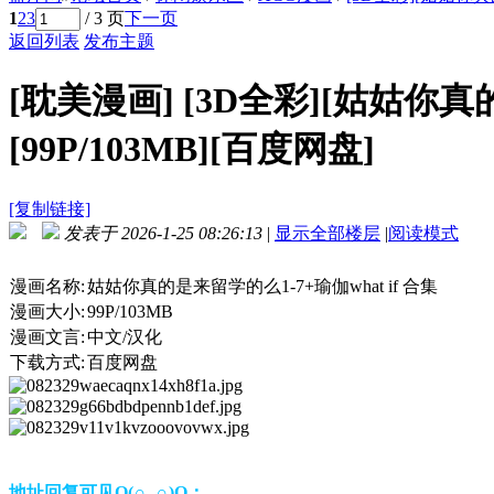
1
2
3
/ 3 页
下一页
返回列表
发布主题
[耽美漫画]
[3D全彩][姑姑你真的
[99P/103MB][百度网盘]
[复制链接]
发表于 2026-1-25 08:26:13
|
显示全部楼层
|
阅读模式
漫画名称:
姑姑你真的是来留学的么1-7+瑜伽what if 合集
漫画大小:
99P/103MB
漫画文言:
中文/汉化
下载方式:
百度网盘
地址回复可见O(∩_∩)O：