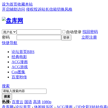
设为首页
收藏本站
开启辅助访问
侵权投诉
站长信箱
切换风格
找回密码
自动登录
密码
立即注册
登录
快捷导航
论坛首页
BBS
经典电影
ACG漫画
ACG游戏
Cos图集
百度秒传
搜索
搜索
热搜:
百度云
国语
高清
1080p
盘库网
»
论坛首页
›
休闲娱乐区
›
ACG漫画
›
[3D全彩][姑姑你真的