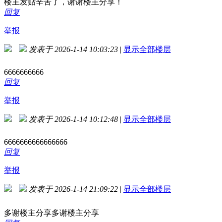
楼主发贴辛苦了，谢谢楼主分享！
回复
举报
发表于 2026-1-14 10:03:23
|
显示全部楼层
6666666666
回复
举报
发表于 2026-1-14 10:12:48
|
显示全部楼层
6666666666666666
回复
举报
发表于 2026-1-14 21:09:22
|
显示全部楼层
多谢楼主分享多谢楼主分享