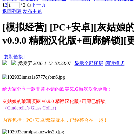
1
2
/ 2 页
下一页
返回列表
发布主题
[模拟经营]
[PC+安卓][灰姑娘的玻璃项
v0.9.0 精翻汉化版+画廊解锁][更
[复制链接]
发表于 2026-1-13 10:33:07
|
显示全部楼层
|
阅读模式
给大家分享一款非常不错的欧美SLG游戏汉化更新：
灰姑娘的玻璃项圈 v0.9.0 精翻汉化版+画廊已解锁
（Cinderella’s Glass Collar）
内容包括：PC+安卓/双端版本，已经整合在一起！