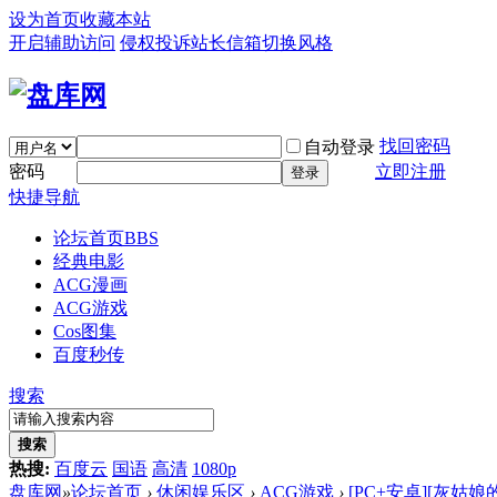
设为首页
收藏本站
开启辅助访问
侵权投诉
站长信箱
切换风格
找回密码
自动登录
密码
立即注册
登录
快捷导航
论坛首页
BBS
经典电影
ACG漫画
ACG游戏
Cos图集
百度秒传
搜索
搜索
热搜:
百度云
国语
高清
1080p
盘库网
»
论坛首页
›
休闲娱乐区
›
ACG游戏
›
[PC+安卓][灰姑娘的玻璃项圈