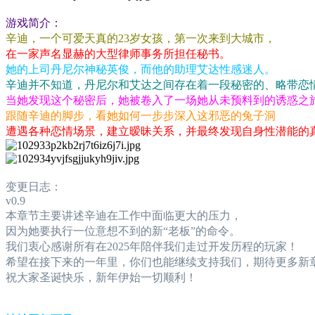
游戏简介：
辛迪，一个可爱天真的23岁女孩，第一次来到大城市，
在一家声名显赫的大型律师事务所担任秘书。
她的上司丹尼尔神秘英俊，而他的助理艾达性感迷人。
辛迪并不知道，丹尼尔和艾达之间存在着一段秘密的、略带恋
当她发现这个秘密后，她被卷入了一场她从未预料到的诱惑之
跟随辛迪的脚步，看她如何一步步深入这邪恶的兔子洞
遭遇各种恋情场景，建立暧昧关系，并最终发现自身性潜能的
变更日志：
v0.9
本章节主要讲述辛迪在工作中面临更大的压力，
因为她要执行一位意想不到的新“老板”的命令。
我们衷心感谢所有在2025年陪伴我们走过开发历程的玩家！
希望在接下来的一年里，你们也能继续支持我们，期待更多新
祝大家圣诞快乐，新年伊始一切顺利！