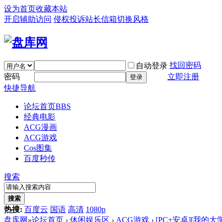
设为首页
收藏本站
开启辅助访问
侵权投诉
站长信箱
切换风格
找回密码
自动登录
密码
立即注册
登录
快捷导航
论坛首页
BBS
经典电影
ACG漫画
ACG游戏
Cos图集
百度秒传
搜索
搜索
热搜:
百度云
国语
高清
1080p
盘库网
»
论坛首页
›
休闲娱乐区
›
ACG游戏
›
[PC+安卓][我的大学生活 M