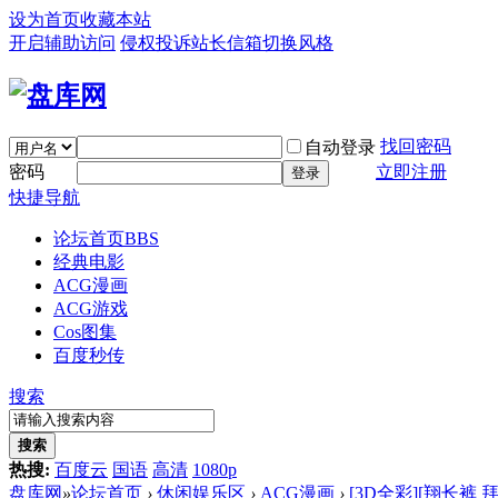
设为首页
收藏本站
开启辅助访问
侵权投诉
站长信箱
切换风格
找回密码
自动登录
密码
立即注册
登录
快捷导航
论坛首页
BBS
经典电影
ACG漫画
ACG游戏
Cos图集
百度秒传
搜索
搜索
热搜:
百度云
国语
高清
1080p
盘库网
»
论坛首页
›
休闲娱乐区
›
ACG漫画
›
[3D全彩][翔长裤 拜金女