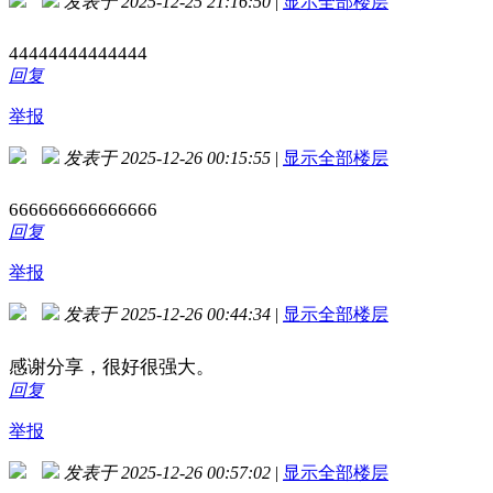
发表于 2025-12-25 21:16:50
|
显示全部楼层
44444444444444
回复
举报
发表于 2025-12-26 00:15:55
|
显示全部楼层
666666666666666
回复
举报
发表于 2025-12-26 00:44:34
|
显示全部楼层
感谢分享，很好很强大。
回复
举报
发表于 2025-12-26 00:57:02
|
显示全部楼层