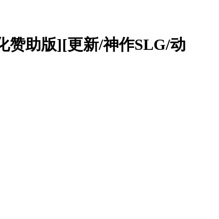
精翻汉化赞助版][更新/神作SLG/动