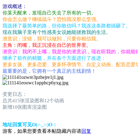
游戏概述：
你某天醒来，发现自己失去了所有的一切。
你会怎么做？继续战斗？恐怕我没那么坚强。
我选择了最简单的路，但你敢信吗？我连这条路都搞砸了。
现在我脑子里有个性感美女说她能拯救我的生活。
潜意识：没错，我可以做到，只要你相信我。
主角：闭嘴，我正沉浸在自己的世界里。
潜意识：我闭不上嘴，我是你的潜意识，现在听我的，你就能
继承了前作的精髓，并在各个方面进行了改进：
更多女孩、更多恋爱、更多怀孕情节、自定义动画、配音恋爱
最重要的是，它拥有一个真正的主线剧情！
变更日志：
总共415张渲染图和12个动画
新增10张图库渲染图
地址回复可见O(∩_∩)O：
游客，如果您要查看本帖隐藏内容请
回复