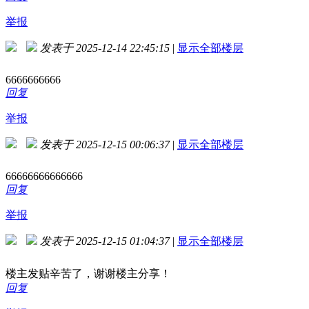
举报
发表于 2025-12-14 22:45:15
|
显示全部楼层
6666666666
回复
举报
发表于 2025-12-15 00:06:37
|
显示全部楼层
66666666666666
回复
举报
发表于 2025-12-15 01:04:37
|
显示全部楼层
楼主发贴辛苦了，谢谢楼主分享！
回复