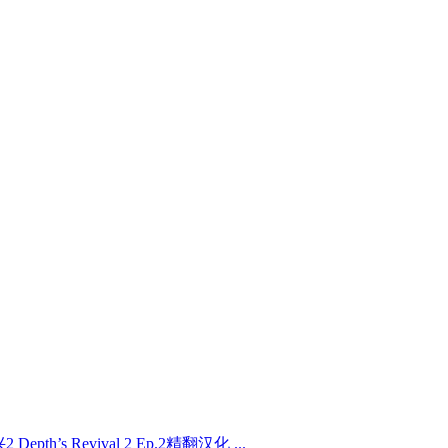
epth’s Revival 2 Ep.2精翻汉化 ...