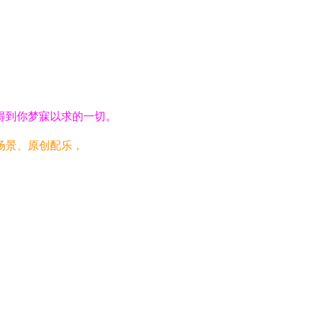
得到你梦寐以求的一切。
场景、原创配乐，