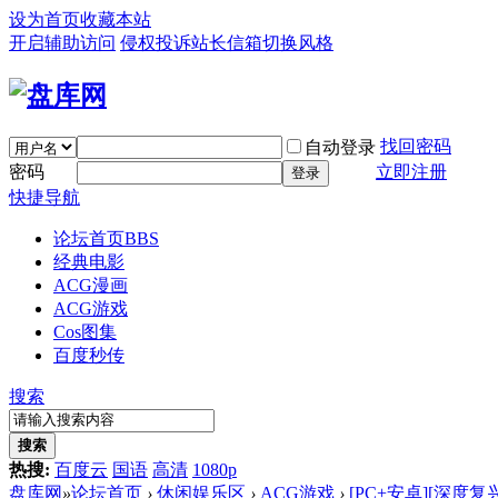
设为首页
收藏本站
开启辅助访问
侵权投诉
站长信箱
切换风格
找回密码
自动登录
密码
立即注册
登录
快捷导航
论坛首页
BBS
经典电影
ACG漫画
ACG游戏
Cos图集
百度秒传
搜索
搜索
热搜:
百度云
国语
高清
1080p
盘库网
»
论坛首页
›
休闲娱乐区
›
ACG游戏
›
[PC+安卓][深度复兴2 D