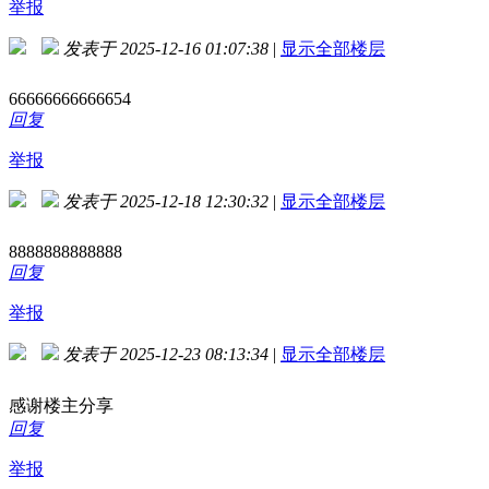
举报
发表于 2025-12-16 01:07:38
|
显示全部楼层
66666666666654
回复
举报
发表于 2025-12-18 12:30:32
|
显示全部楼层
8888888888888
回复
举报
发表于 2025-12-23 08:13:34
|
显示全部楼层
感谢楼主分享
回复
举报