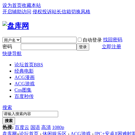
设为首页
收藏本站
开启辅助访问
侵权投诉
站长信箱
切换风格
找回密码
自动登录
密码
立即注册
登录
快捷导航
论坛首页
BBS
经典电影
ACG漫画
ACG游戏
Cos图集
百度秒传
搜索
搜索
热搜:
百度云
国语
高清
1080p
盘库网
»
论坛首页
›
休闲娱乐区
›
ACG游戏
›
[PC+安卓][困难时期 Str