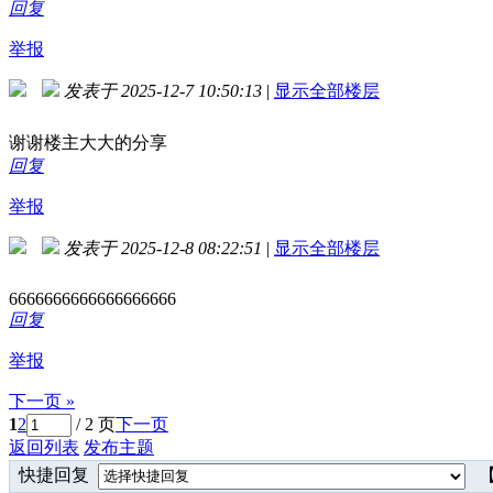
回复
举报
发表于 2025-12-7 10:50:13
|
显示全部楼层
谢谢楼主大大的分享
回复
举报
发表于 2025-12-8 08:22:51
|
显示全部楼层
6666666666666666666
回复
举报
下一页 »
1
2
/ 2 页
下一页
返回列表
发布主题
快捷回复
【