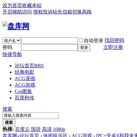
设为首页
收藏本站
开启辅助访问
侵权投诉
站长信箱
切换风格
找回密码
自动登录
密码
立即注册
登录
快捷导航
论坛首页
BBS
经典电影
ACG漫画
ACG游戏
Cos图集
百度秒传
搜索
搜索
热搜:
百度云
国语
高清
1080p
盘库网
»
论坛首页
›
休闲娱乐区
›
ACG游戏
›
[PC+安卓][和我未来的妻子