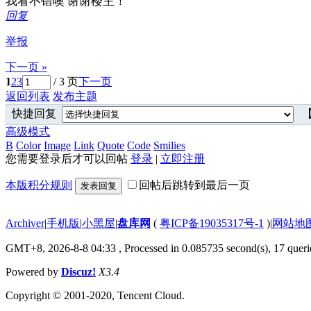
我看不错噢 谢谢楼主！
回复
举报
下一页 »
1
2
3
/ 3 页
下一页
返回列表
发布主题
快捷回复
【
高级模式
B
Color
Image
Link
Quote
Code
Smilies
您需要登录后才可以回帖
登录
|
立即注册
本版积分规则
回帖后跳转到最后一页
发表回复
Archiver
|
手机版
|
小黑屋
|
盘库网
(
粤ICP备19035317号-1
)
|
网站地
GMT+8, 2026-8-8 04:33
, Processed in 0.085735 second(s), 17 querie
Powered by
Discuz!
X3.4
Copyright © 2001-2020, Tencent Cloud.