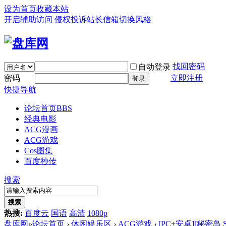
设为首页
收藏本站
开启辅助访问
侵权投诉
站长信箱
切换风格
找回密码
自动登录
密码
立即注册
登录
快捷导航
论坛首页
BBS
经典电影
ACG漫画
ACG游戏
Cos图集
百度秒传
搜索
搜索
热搜:
百度云
国语
高清
1080p
盘库网
»
论坛首页
›
休闲娱乐区
›
ACG游戏
›
[PC+安卓][秘密岛 Secr