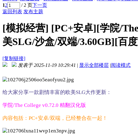
1
2
/ 2 页
下一页
返回列表
发布主题
[模拟经营]
[PC+安卓][学院/The
美SLG/沙盒/双端/3.60GB][百
[复制链接]
发表于 2025-11-19 10:29:41
|
显示全部楼层
|
阅读模式
给大家分享一款剧情丰富的欧美SLG大作更新：
学院/The College v0.72.0 精翻汉化版
内容包括：PC+安卓/双端，已经整合在一起！