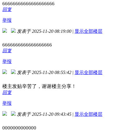
66666666666666666666
回复
举报
发表于 2025-11-20 08:19:00
|
显示全部楼层
6666666666666666666
回复
举报
发表于 2025-11-20 08:55:42
|
显示全部楼层
楼主发贴辛苦了，谢谢楼主分享！
回复
举报
发表于 2025-11-20 09:43:45
|
显示全部楼层
0000000000000