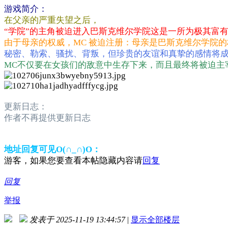
游戏简介：
在父亲的严重失望之后，
“学院”的主角被迫进入巴斯克维尔学院这是一所为极其富
由于母亲的权威，MC 被迫注册：母亲是巴斯克维尔学院
秘密、勒索、骚扰、背叛，但珍贵的友谊和真挚的感情将成
MC不仅要在女孩们的敌意中生存下来，而且最终将被迫主
更新日志：
作者不再提供更新日志
地址回复可见O(∩_∩)O：
游客，如果您要查看本帖隐藏内容请
回复
回复
举报
发表于 2025-11-19 13:44:57
|
显示全部楼层