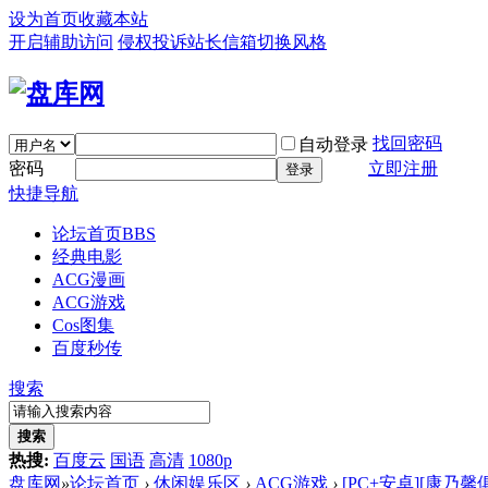
设为首页
收藏本站
开启辅助访问
侵权投诉
站长信箱
切换风格
找回密码
自动登录
密码
立即注册
登录
快捷导航
论坛首页
BBS
经典电影
ACG漫画
ACG游戏
Cos图集
百度秒传
搜索
搜索
热搜:
百度云
国语
高清
1080p
盘库网
»
论坛首页
›
休闲娱乐区
›
ACG游戏
›
[PC+安卓][康乃馨俱乐部 P