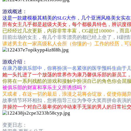
游戏概述：
这是一款建模极其精美的SLG大作，几个亚洲风格美女实
所有女主几乎都是超级大美女，每个都极具特色，辨识度很
已经经过几次更新，内容非常丰富，CG超过10000+，而
目前出场的女主，有几个非常漂亮的都已经上垒了，H剧情
讲述男主在一家高级私人会所（你懂的~）工作的经历，可
游戏介绍：
在康乃馨俱乐部中，你将扮演一名紧张的医学预科生由于
她一头扎进了一个放荡的世界作为康乃馨俱乐部的新员工
你将在一系列残酷的游戏和接触中扮演自己的角色你会屈
被俱乐部的财富和享乐主义所诱惑吗？
又或者，在这一切的最后，浪漫之花将会绽放，促使你抛
故事情节环环相扣，您将指导三位为争夺大奖而拼命表演
并操控一个对自己最卑劣的冲动束手无策的男人的日常社
变更日志：