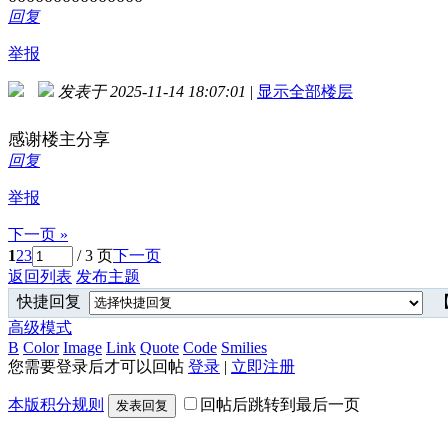
回复
举报
发表于 2025-11-14 18:07:01
|
显示全部楼层
感谢楼主分享
回复
举报
下一页 »
1
2
3
/ 3 页
下一页
返回列表
发布主题
快捷回复
【
高级模式
B
Color
Image
Link
Quote
Code
Smilies
您需要登录后才可以回帖
登录
|
立即注册
本版积分规则
回帖后跳转到最后一页
发表回复