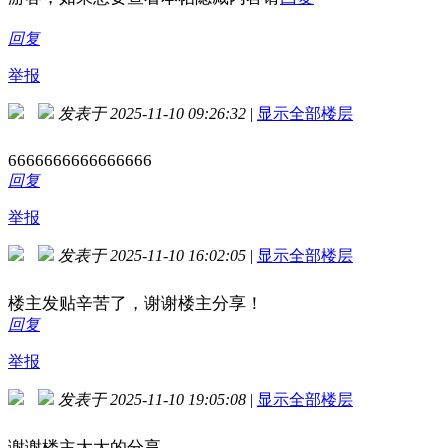
回复
举报
发表于 2025-11-10 09:26:32
|
显示全部楼层
6666666666666666
回复
举报
发表于 2025-11-10 16:02:05
|
显示全部楼层
楼主发贴辛苦了，谢谢楼主分享！
回复
举报
发表于 2025-11-10 19:05:08
|
显示全部楼层
谢谢楼主大大的分享