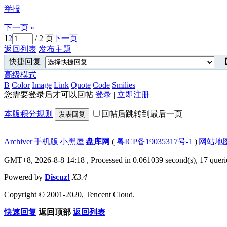
举报
下一页 »
1
2
/ 2 页
下一页
返回列表
发布主题
快捷回复
【
高级模式
B
Color
Image
Link
Quote
Code
Smilies
您需要登录后才可以回帖
登录
|
立即注册
本版积分规则
回帖后跳转到最后一页
发表回复
Archiver
|
手机版
|
小黑屋
|
盘库网
(
粤ICP备19035317号-1
)
|
网站地
GMT+8, 2026-8-8 14:18
, Processed in 0.061039 second(s), 17 querie
Powered by
Discuz!
X3.4
Copyright © 2001-2020, Tencent Cloud.
快速回复
返回顶部
返回列表