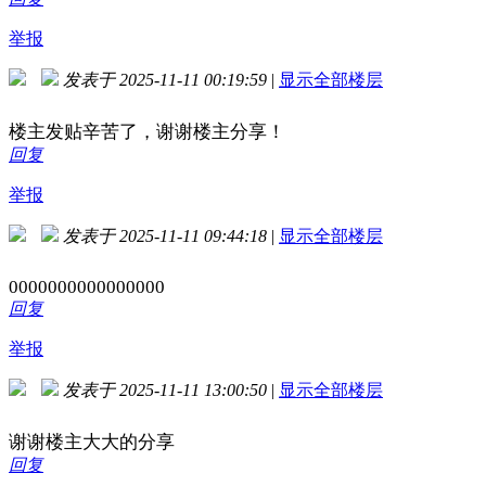
举报
发表于 2025-11-11 00:19:59
|
显示全部楼层
楼主发贴辛苦了，谢谢楼主分享！
回复
举报
发表于 2025-11-11 09:44:18
|
显示全部楼层
0000000000000000
回复
举报
发表于 2025-11-11 13:00:50
|
显示全部楼层
谢谢楼主大大的分享
回复