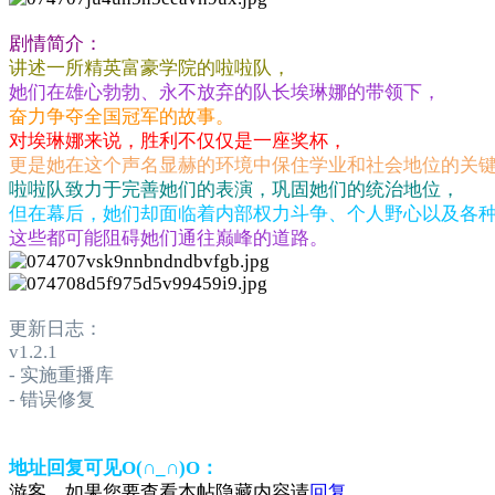
剧情简介：
讲述一所精英富豪学院的啦啦队，
她们在雄心勃勃、永不放弃的队长埃琳娜的带领下，
奋力争夺全国冠军的故事。
对埃琳娜来说，胜利不仅仅是一座奖杯，
更是她在这个声名显赫的环境中保住学业和社会地位的关
啦啦队致力于完善她们的表演，巩固她们的统治地位，
但在幕后，她们却面临着内部权力斗争、个人野心以及各
这些都可能阻碍她们通往巅峰的道路。
更新日志：
v1.2.1
- 实施重播库
- 错误修复
地址回复可见O(∩_∩)O：
游客，如果您要查看本帖隐藏内容请
回复