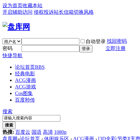
设为首页
收藏本站
开启辅助访问
侵权投诉
站长信箱
切换风格
找回密码
自动登录
密码
立即注册
登录
快捷导航
论坛首页
BBS
经典电影
ACG漫画
ACG游戏
Cos图集
百度秒传
搜索
搜索
热搜:
百度云
国语
高清
1080p
盘库网
»
论坛首页
›
休闲娱乐区
›
ACG漫画
›
[3D全彩/另类][无声的证