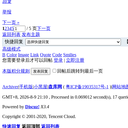
回复
举报
下一页 »
1
2
3
4
5
/ 5 页
下一页
返回列表
发布主题
快捷回复
【
高级模式
B
Color
Image
Link
Quote
Code
Smilies
您需要登录后才可以回帖
登录
|
立即注册
本版积分规则
回帖后跳转到最后一页
发表回复
Archiver
|
手机版
|
小黑屋
|
盘库网
(
粤ICP备19035317号-1
)
|
网站地
GMT+8, 2026-8-9 21:10
, Processed in 0.069012 second(s), 17 querie
Powered by
Discuz!
X3.4
Copyright © 2001-2020, Tencent Cloud.
快速回复
返回顶部
返回列表