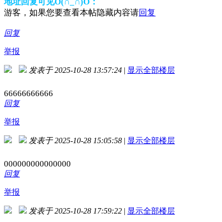
地址回复可见O(∩_∩)O：
游客，如果您要查看本帖隐藏内容请
回复
回复
举报
发表于 2025-10-28 13:57:24
|
显示全部楼层
66666666666
回复
举报
发表于 2025-10-28 15:05:58
|
显示全部楼层
000000000000000
回复
举报
发表于 2025-10-28 17:59:22
|
显示全部楼层