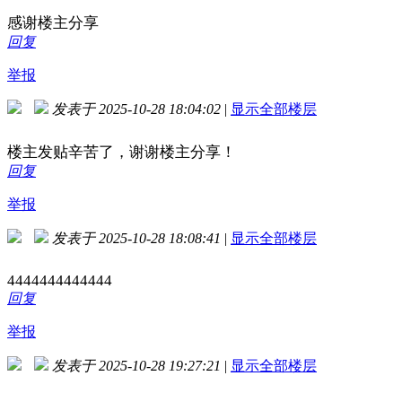
感谢楼主分享
回复
举报
发表于 2025-10-28 18:04:02
|
显示全部楼层
楼主发贴辛苦了，谢谢楼主分享！
回复
举报
发表于 2025-10-28 18:08:41
|
显示全部楼层
4444444444444
回复
举报
发表于 2025-10-28 19:27:21
|
显示全部楼层