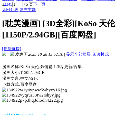
1
2
3
4
5
/ 5 页
下一页
返回列表
发布主题
[耽美漫画]
[3D全彩][KoSo 天
[1150P/2.94GB][百度网盘]
[复制链接]
发表于 2025-10-28 13:52:10
|
显示全部楼层
|
阅读模式
漫画名称:
KoSo 天伦-聂倩篇 1-3话 更新/合集
漫画大小:
1150P/2.94GB
漫画文言:
中文/汉化
下载方式:
百度网盘