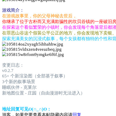
游戏简介：
在游戏故事里，你的父母神秘去世后，
你继承了位于古朴而又充满欺骗性的坎贝谷镇的一座破旧
在探索这个看似繁荣的小镇时，你会发现每个角落背后都
在罪恶山谷这个假装公平公正的地方，你会发现地下卖银
探索充满美女的沉浸式叙事，每个女孩都有独特的个性和背景
变更日志：
v0.2.7
65+ 个新渲染图（全部基于叙事）
3个新的叙事场景
睡眠伙伴 - 克莱尔
新地图位置 - 庄园（自由漫游时无法进入）
地址回复可见O(∩_∩)O：
游客，如果您要查看本帖隐藏内容请
回复