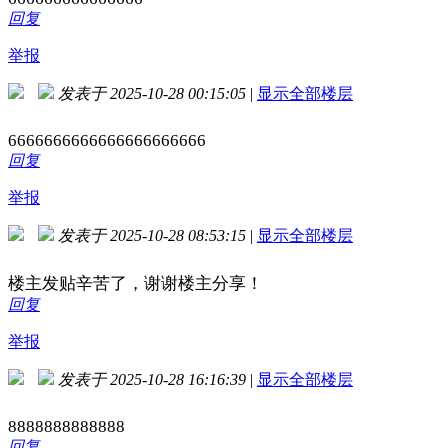
回复
举报
发表于 2025-10-28 00:15:05
|
显示全部楼层
6666666666666666666666
回复
举报
发表于 2025-10-28 08:53:15
|
显示全部楼层
楼主发贴辛苦了，谢谢楼主分享！
回复
举报
发表于 2025-10-28 16:16:39
|
显示全部楼层
8888888888888
回复