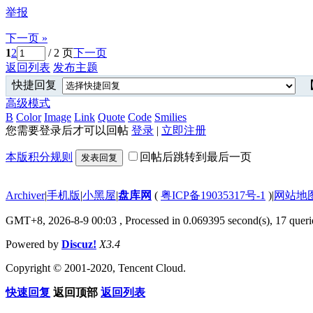
举报
下一页 »
1
2
/ 2 页
下一页
返回列表
发布主题
快捷回复
【
高级模式
B
Color
Image
Link
Quote
Code
Smilies
您需要登录后才可以回帖
登录
|
立即注册
本版积分规则
回帖后跳转到最后一页
发表回复
Archiver
|
手机版
|
小黑屋
|
盘库网
(
粤ICP备19035317号-1
)
|
网站地
GMT+8, 2026-8-9 00:03
, Processed in 0.069395 second(s), 17 querie
Powered by
Discuz!
X3.4
Copyright © 2001-2020, Tencent Cloud.
快速回复
返回顶部
返回列表