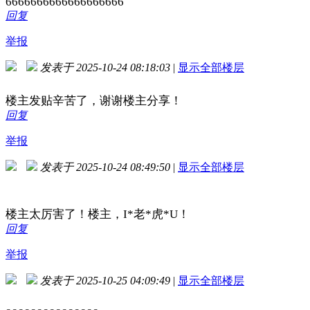
6666666666666666666
回复
举报
发表于 2025-10-24 08:18:03
|
显示全部楼层
楼主发贴辛苦了，谢谢楼主分享！
回复
举报
发表于 2025-10-24 08:49:50
|
显示全部楼层
楼主太厉害了！楼主，I*老*虎*U！
回复
举报
发表于 2025-10-25 04:09:49
|
显示全部楼层