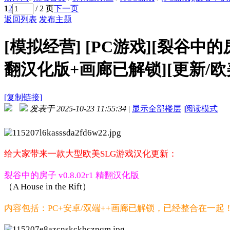
1
2
/ 2 页
下一页
返回列表
发布主题
[模拟经营]
[PC游戏][裂谷中的房屋/A 
翻汉化版+画廊已解锁][更新/欧美S
[复制链接]
发表于 2025-10-23 11:55:34
|
显示全部楼层
|
阅读模式
给大家带来一款大型欧美SLG游戏汉化更新：
裂谷中的房子 v0.8.02r1 精翻汉化版
（A House in the Rift）
内容包括：PC+安卓/双端++画廊已解锁，已经整合在一起