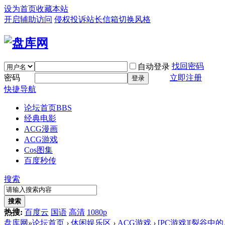
设为首页
收藏本站
开启辅助访问
侵权投诉
站长信箱
切换风格
找回密码
自动登录
密码
立即注册
登录
快捷导航
论坛首页
BBS
经典电影
ACG漫画
ACG游戏
Cos图集
百度秒传
搜索
搜索
热搜:
百度云
国语
高清
1080p
盘库网
»
论坛首页
›
休闲娱乐区
›
ACG游戏
›
[PC游戏][裂谷中的房屋/A 