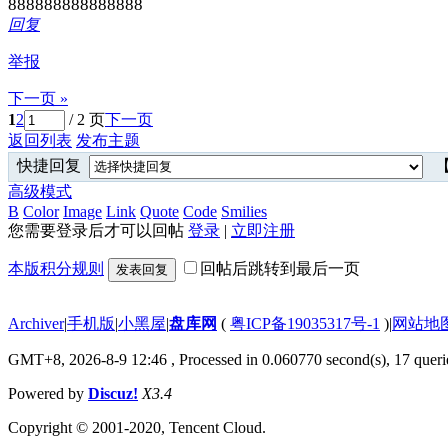
888888888888888
回复
举报
下一页 »
1
2
/ 2 页
下一页
返回列表
发布主题
快捷回复
【
高级模式
B
Color
Image
Link
Quote
Code
Smilies
您需要登录后才可以回帖
登录
|
立即注册
本版积分规则
回帖后跳转到最后一页
发表回复
Archiver
|
手机版
|
小黑屋
|
盘库网
(
粤ICP备19035317号-1
)
|
网站地
GMT+8, 2026-8-9 12:46
, Processed in 0.060770 second(s), 17 querie
Powered by
Discuz!
X3.4
Copyright © 2001-2020, Tencent Cloud.